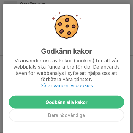
Östgöta cup
30 apr, 15:01
0
Snart dags för årets match
19 mar, 18:51
1
Inställd pulkaåkning
Godkänn kakor
15 jan, 16:23
0
Vi använder oss av kakor (cookies) för att vår
Info om kommande veckor
webbplats ska fungera bra för dig. De används
16 okt 2025
0
även för webbanalys i syfte att hjälpa oss att
förbättra våra tjänster.
Fotografering idag
Så använder vi cookies
4 okt 2025
0
Matchdresser
Godkänn alla kakor
26 sep 2025
0
Bara nödvändiga
Kakförsäljning
8 sep 2025
0