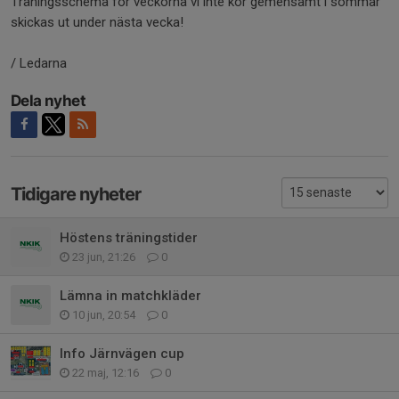
Träningsschema för veckorna vi inte kör gemensamt i sommar
skickas ut under nästa vecka!
/ Ledarna
Dela nyhet
Tidigare nyheter
Höstens träningstider
23 jun, 21:26
0
Lämna in matchkläder
10 jun, 20:54
0
Info Järnvägen cup
22 maj, 12:16
0