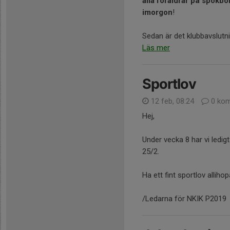
alla föräldrar på spökbo
imorgon
!
Sedan är det klubbavslutni
Läs mer
Sportlov
12 feb, 08:24
0 kom
Hej,
Under vecka 8 har vi ledig
25/2.
Ha ett fint sportlov alliho
/Ledarna för NKIK P2019