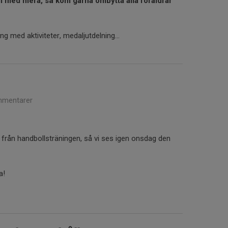
ll med mera, så kom gärna ombytta alla föräldrar
ng med aktiviteter, medaljutdelning...
mentarer
t från handbollsträningen, så vi ses igen onsdag den
pa!