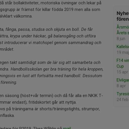
 står bollaktiviteter, motoriska övningar och lekar på
sgrupp är främst för killar födda 2019 men alla som
Nyhet
jälvklart välkomna.
före
Årsmöt
ta, fånga, passa, studsa och skjuta en boll. De får
Årets 
lättra, krypa under häckar, gå balansgång och utföra
8 jun
 höst introducerar vi matchspel genom sammandrag och
Kallels
området.
19 maj
F14 vi
n egen takt samtidigt som de lär sig att samarbeta och
Cup
dra. Handbollsskolan ger bra träning för hela kroppen,
15 apr
ingsvis en lust att fortsätta med handboll. Dessutom
Elvlig
 förening.
8 apr
Tyresö
en säsong (höst+vår termin) och då får alla en NKIK T-
24 feb
emmar endast), fritidskortet går att nyttja.
vs på träningarna är shorts/träningstights, strumpor,
nflaska.
dledare för P2019, Thea Wåhlin på
mail.