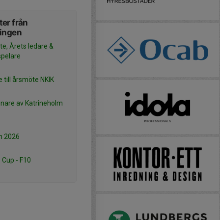
er från
ningen
e, Årets ledare &
spelare
e till årsmöte NKIK
nnare av Katrineholm
an 2026
 Cup - F10