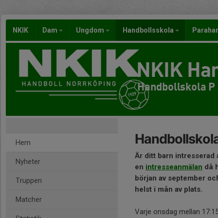
NKIK
Dam
Ungdom
Handbollsskola
Paraha
NKIK Han
Handbollskola P
Handbollskola 
Hem
Är ditt barn intresserad a
Nyheter
en
intresseanmälan
då h
början av september och 
Truppen
helst i mån av plats.
Matcher
Varje onsdag mellan 17:15-