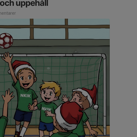
 och uppehåll
entarer