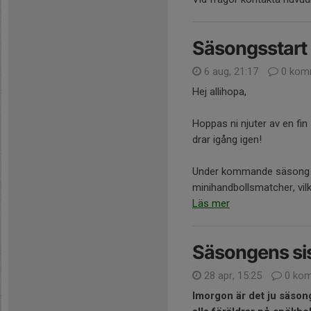
Säsongsstart
6 aug, 21:17
0 kom
Hej allihopa,
Hoppas ni njuter av en fi
drar igång igen!
Under kommande säsong så 
minihandbollsmatcher, vilk
Läs mer
Säsongens sis
28 apr, 15:25
0 kom
Imorgon är det ju säsong