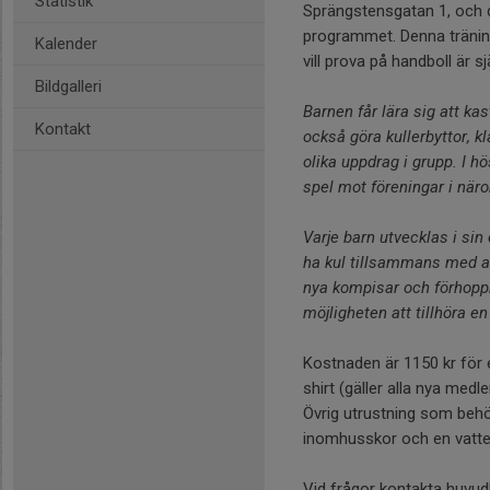
Statistik
Sprängstensgatan 1, och då
programmet. Denna träning
Kalender
vill prova på handboll är s
Bildgalleri
Barnen får lära sig att kas
Kontakt
också göra kullerbyttor, k
olika uppdrag i grupp. I
spel mot föreningar i när
Varje barn utvecklas i si
ha kul tillsammans med an
nya kompisar och förhoppn
möjligheten att tillhöra en
Kostnaden är 1150 kr för 
shirt (gäller alla nya medl
Övrig utrustning som behö
inomhusskor och en vatte
Vid frågor kontakta huvu