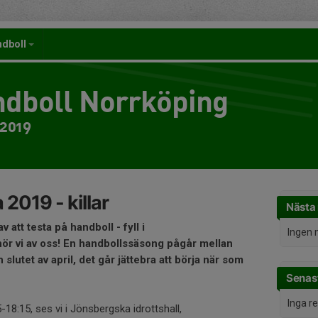
ndboll
dboll Norrköping
 2019
2019 - killar
Nästa
v att testa på handboll - fyll i
Ingen 
ör vi av oss! En handbollssäsong pågår mellan
slutet av april, det går jättebra att börja när som
Senast
Inga r
18:15, ses vi i Jönsbergska idrottshall,