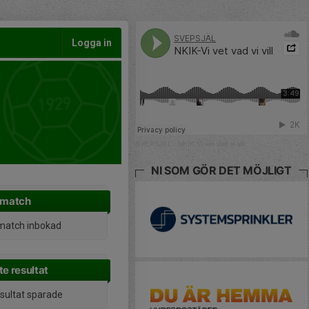
Logga in
SVEPSJÄL
·
NKIK-Vi vet vad vi vill
NI SOM GÖR DET MÖJLIGT
 match
match inbokad
e resultat
esultat sparade