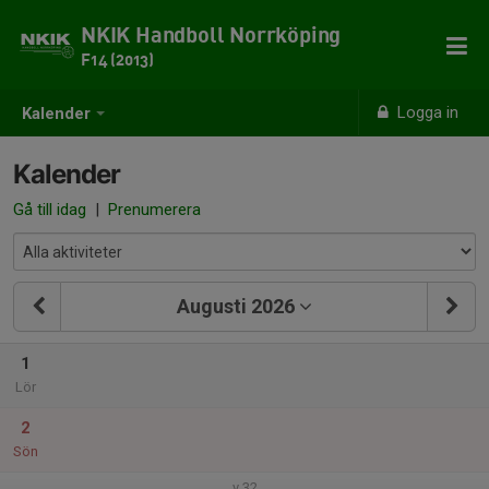
NKIK Handboll Norrköping
F14 (2013)
Logga in
Kalender
Kalender
Gå till idag
|
Prenumerera
Augusti 2026
1
Lör
2
Sön
v.32