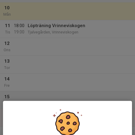
10
Mån
11
18:00
Löpträning Vrinneviskogen
19:00
Tis
Tjalvegården, Vrinneviskogen
12
Ons
13
Tor
14
Fre
15
Lör
16
Sön
v.34