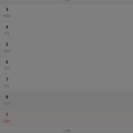
3
Mån
4
Tis
5
Ons
6
Tor
7
Fre
8
Lör
9
Sön
v.33