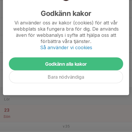
17
Godkänn kakor
Mån
Vi använder oss av kakor (cookies) för att vår
18
webbplats ska fungera bra för dig. De används
Tis
även för webbanalys i syfte att hjälpa oss att
19
förbättra våra tjänster.
Så använder vi cookies
Ons
20
18:00
Ledarmöte
Godkänn alla kakor
20:00
Tor
Mässhallen
21
Bara nödvändiga
Fre
22
Lör
23
Sön
v.35