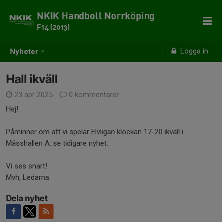
NKIK Handboll Norrköping
F14 (2013)
Logga in
Nyheter
Hall ikväll
23 apr 2025
0 kommentarer
Hej!
Påminner om att vi spelar Elvligan klockan 17-20 ikväll i
Mässhallen A, se tidigare nyhet.
Vi ses snart!
Mvh, Ledarna
Dela nyhet