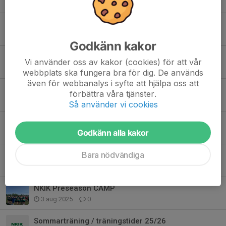
15 jan, 16:23
0
Info om kommande veckor
16 okt 2025
0
Godkänn kakor
Fotografering idag
Vi använder oss av kakor (cookies) för att vår
4 okt 2025
0
webbplats ska fungera bra för dig. De används
även för webbanalys i syfte att hjälpa oss att
Matchdresser
förbättra våra tjänster.
26 sep 2025
0
Så använder vi cookies
Kakförsäljning
Godkänn alla kakor
8 sep 2025
0
Bara nödvändiga
Påminnelse matchdresser
26 aug 2025
0
NKIK Preseason CAMP
3 aug 2025
0
Sommarträning / träningstider 25/26