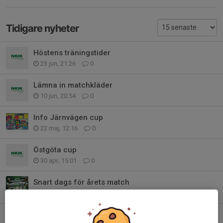
Tidigare nyheter
Höstens träningstider
23 jun, 21:26
0
Lämna in matchkläder
10 jun, 20:54
0
Info Järnvägen cup
22 maj, 12:16
0
Östgöta cup
30 apr, 15:01
0
Snart dags för årets match
19 mar, 18:51
1
Inställd pulkaåkning