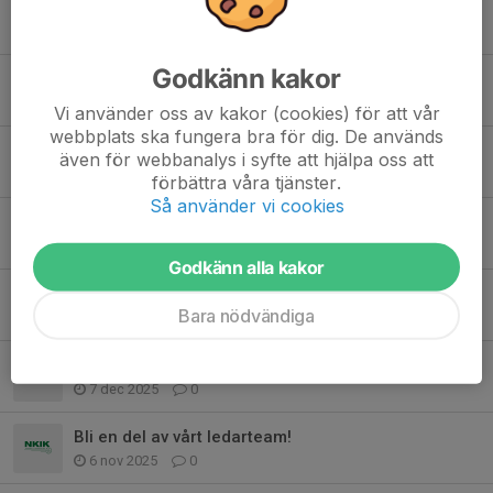
Slutspurten VT-26
23 apr, 15:11
0
Godkänn kakor
Ingen träning på påsklovet
1 apr, 08:21
0
Vi använder oss av kakor (cookies) för att vår
webbplats ska fungera bra för dig. De används
Träningskallelser
även för webbanalys i syfte att hjälpa oss att
7 mar, 12:40
0
förbättra våra tjänster.
Så använder vi cookies
Ingen träning på sportlovet ❄️
12 feb, 21:56
0
Godkänn alla kakor
Handboll VT-26
Bara nödvändiga
7 jan, 09:40
0
Sista träningen innan jullovet! 🤾‍♂️🎄
7 dec 2025
0
Bli en del av vårt ledarteam!
6 nov 2025
0