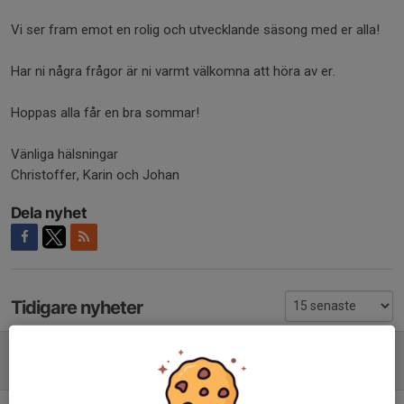
Vi ser fram emot en rolig och utvecklande säsong med er alla!
Har ni några frågor är ni varmt välkomna att höra av er.
Hoppas alla får en bra sommar!
Vänliga hälsningar
Christoffer, Karin och Johan
Dela nyhet
Tidigare nyheter
STORT TACK till alla härliga spelare för en fantastisk säsong!
16 maj, 09:45
0