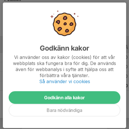
Ålder
13 år
Godkänn kakor
ALLA SERIER
ALLA ÅR
Vi använder oss av kakor (cookies) för att vår
Säsongen 25/26
22
0
0
webbplats ska fungera bra för dig. De används
Säsongen 24/25
25
0
0
även för webbanalys i syfte att hjälpa oss att
förbättra våra tjänster.
Säsongen 23/24
10
0
0
Så använder vi cookies
Totalt
57
0
0
Godkänn alla kakor
Bara nödvändiga