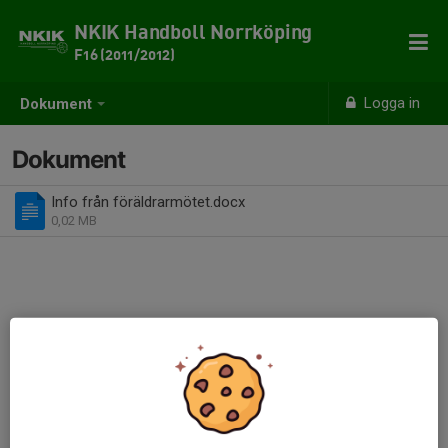
NKIK Handboll Norrköping
F16 (2011/2012)
Logga in
Dokument
Dokument
Info från föräldrarmötet.docx
0,02 MB