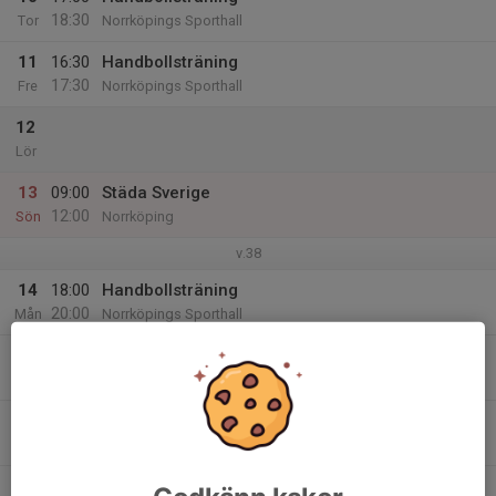
18:30
Tor
Norrköpings Sporthall
11
16:30
Handbollsträning
17:30
Fre
Norrköpings Sporthall
12
Lör
13
09:00
Städa Sverige
12:00
Sön
Norrköping
v.38
14
18:00
Handbollsträning
20:00
Mån
Norrköpings Sporthall
15
Tis
16
Ons
17
17:00
Handbollsträning