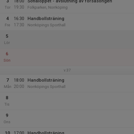
3
18:00
Sofialoppet - avslutning av försäsongen
19:30
Tor
Folkparken, Norrköping
4
16:30
Handbollsträning
17:30
Fre
Norrköpings Sporthall
5
Lör
6
Sön
v.37
7
18:00
Handbollsträning
20:00
Mån
Norrköpings Sporthall
8
Tis
9
Ons
10
17:00
Handbollsträning