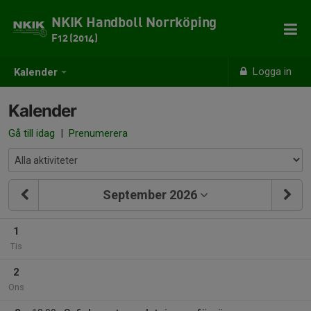
NKIK Handboll Norrköping
F12 (2014)
Logga in
Kalender
Kalender
Gå till idag
|
Prenumerera
September 2026
1
Tis
2
Ons