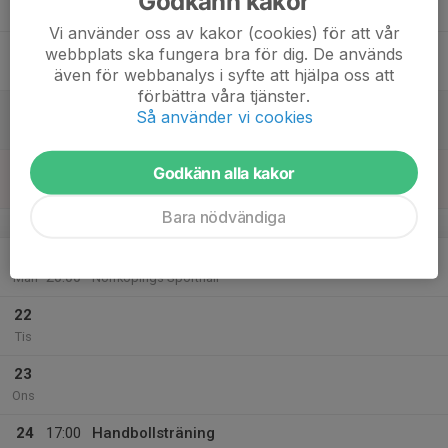
Godkänn kakor
18:30
Tor
Norrköpings Sporthall
Vi använder oss av kakor (cookies) för att vår
18
16:30
Handbollsträning
webbplats ska fungera bra för dig. De används
17:30
Fre
Norrköpings Sporthall
även för webbanalys i syfte att hjälpa oss att
förbättra våra tjänster.
19
Så använder vi cookies
Lör
20
Godkänn alla kakor
Sön
Bara nödvändiga
v.39
21
18:00
Handbollsträning
20:00
Mån
Norrköpings Sporthall
22
Tis
23
Ons
24
17:00
Handbollsträning