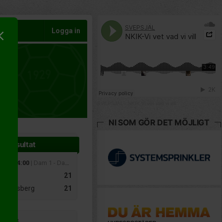
Logga in
SVEPSJÄL
·
NKIK-Vi vet vad vi vill
NI SOM GÖR DET MÖJLIGT
te resultat
 mar 14:00
| Dam 1 - Dam 1 norra
M
21
 Lindesberg
21