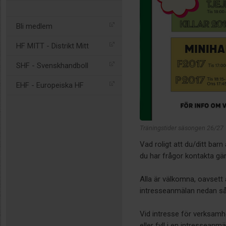
Bli medlem
HF MITT - Distrikt Mitt
SHF - Svenskhandboll
EHF - Europeiska HF
Träningstider säsongen 26/27
Vad roligt att du/ditt bar
du har frågor kontakta gär
Alla är välkomna, oavsett 
intresseanmälan nedan så 
Vid intresse för verksamh
eller fyll i en intressean