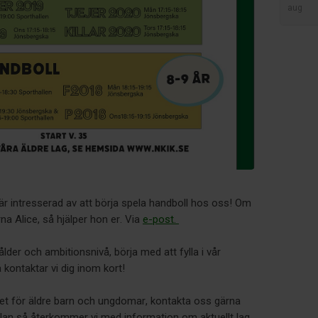
aug
n är intresserad av att börja spela handboll hos oss! Om
na Alice, så hjälper hon er. Via
e-post.
ålder och ambitionsnivå, börja med att fylla i vår
kontaktar vi dig inom kort!
et för äldre barn och ungdomar, kontakta oss gärna
mälan så återkommer vi med information om aktuellt lag.