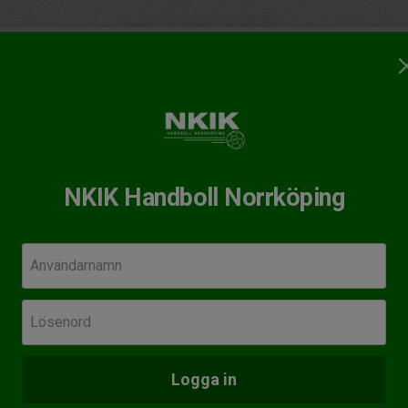
ndboll
dboll Norrköping
i en förening på väg framåt
NKIK Handboll Norrköping
va på handboll?
Användarnamn
Senas
esseanmälan inför hösten
Lör 14
Lösenord
DA
gsprofil på Stadium
LIF
rofilkläder från Hummel
Logga in