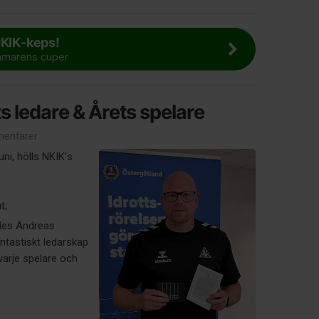
NKIK-keps!
ommarens cuper
s ledare & Årets spelare
entarer
ni, hölls NKIK's
ut;
lades Andreas
antastiskt ledarskap
varje spelare och