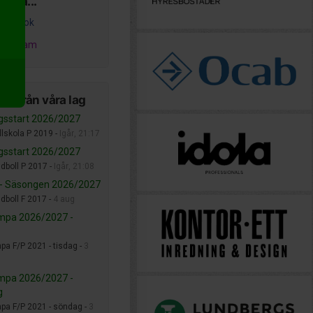
ss på...
acebook
nstagram
er från våra lag
gsstart 2026/2027
lskola P 2019 -
Igår, 21:17
gsstart 2026/2027
dboll P 2017 -
Igår, 21:08
 - Säsongen 2026/2027
dboll F 2017 -
4 aug
mpa 2026/2027 -
pa F/P 2021 - tisdag -
3
mpa 2026/2027 -
g
pa F/P 2021 - söndag -
3