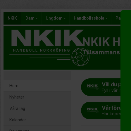
NKIK
Dam
Ungdom
Handbollsskola
Paraha
NKIK Han
Tillsammans är v
Vill du pro
Hem
Fyll i vår intr
Nyheter
Vår förenin
Våra lag
Här köper du p
Kalender