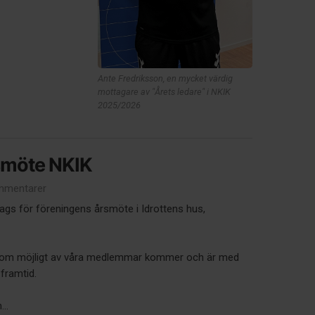
Ante Fredriksson, en mycket värdig
mottagare av "Årets ledare" i NKIK
2025/2026
årsmöte NKIK
mmentarer
 dags för föreningens årsmöte i Idrottens hus,
som möjligt av våra medlemmar kommer och är med
framtid.
..