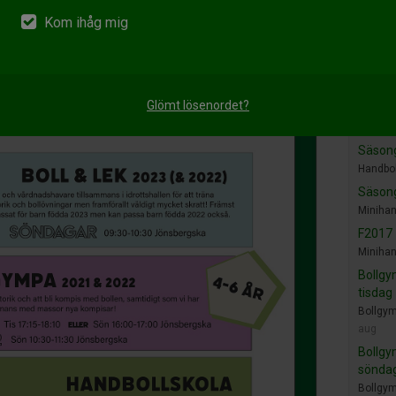
Följ o
Kom ihåg mig
F
I
Glömt lösenordet?
Nyhet
Säson
Handbol
Säson
Minihan
F2017
Minihan
Bollgy
tisdag
Bollgym
aug
Bollgy
sönda
Bollgym