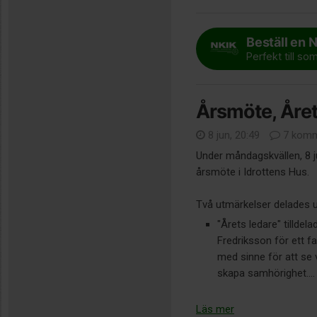
Beställ en 
Perfekt till s
Årsmöte, Året
8 jun, 20:49
7 komm
Under måndagskvällen, 8 ju
årsmöte i Idrottens Hus.
Två utmärkelser delades 
"Årets ledare" tillde
Fredriksson för ett f
med sinne för att se 
skapa samhörighet....
Läs mer