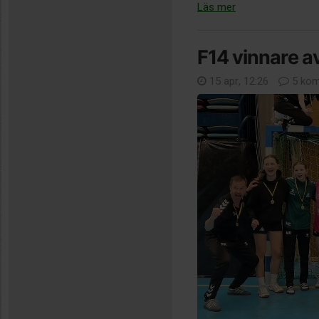
Läs mer
F14 vinnare a
15 apr, 12:26
5 kom