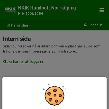
NKIK Handboll Norrköping
F16 (2009/2010)
Logga in
Till hemsidan
Intern sida
Sidan du försöker nå är intern och kan endast nås av de som
tillhör sidan samt föreningens administratörer.
Klicka här för att logga in