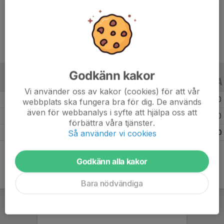
Ålder
12 år
Godkänn kakor
ALLA SERIER
ALLA ÅR
Vi använder oss av kakor (cookies) för att vår
Säsongen 25/26
13
0
0
webbplats ska fungera bra för dig. De används
även för webbanalys i syfte att hjälpa oss att
Säsongen 24/25
8
0
0
förbättra våra tjänster.
Så använder vi cookies
Totalt
21
0
0
Godkänn alla kakor
Bara nödvändiga