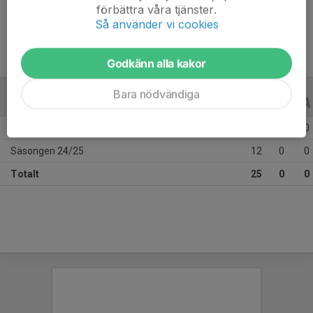
förbättra våra tjänster.
Ålder
11 år
Så använder vi cookies
Godkänn alla kakor
Bara nödvändiga
ALLA SERIER
ALLA ÅR
Säsongen 25/26
13
0
0
Säsongen 24/25
12
0
0
Totalt
25
0
0