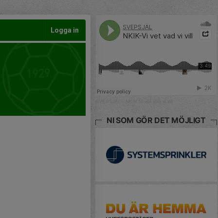
Logga in
SVEPSJÄL
·
NKIK-Vi vet vad vi vill
NI SOM GÖR DET MÖJLIGT