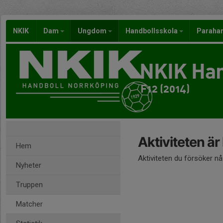
NKIK
Dam
Ungdom
Handbollsskola
Paraha
NKIK Han
F12 (2014)
Aktiviteten är
Hem
Aktiviteten du försöker n
Nyheter
Truppen
Matcher