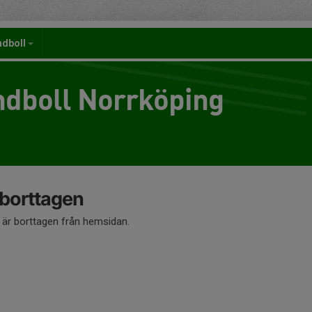
ndboll
dboll Norrköping
 borttagen
å är borttagen från hemsidan.