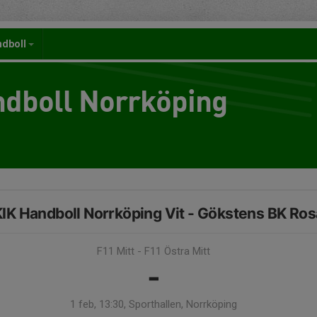
ndboll
dboll Norrköping
IK Handboll Norrköping Vit - Gökstens BK Ros
F11 Mitt - F11 Östra Mitt
-
1 feb, 13:30, Sporthallen, Norrköping