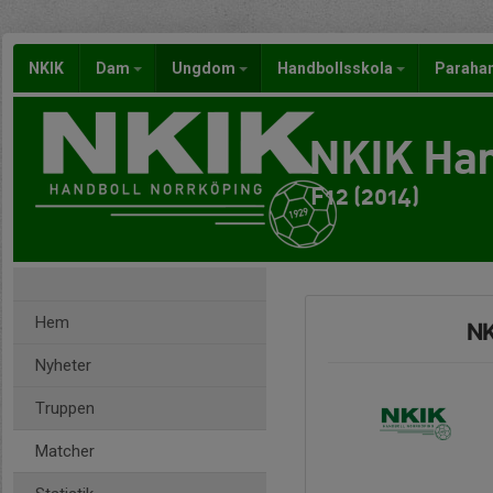
NKIK
Dam
Ungdom
Handbollsskola
Paraha
NKIK Han
F12 (2014)
Hem
NK
Nyheter
Truppen
Matcher