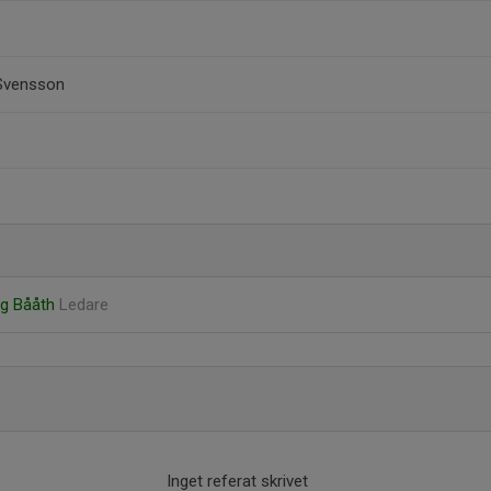
Svensson
rg Bååth
Ledare
Inget referat skrivet