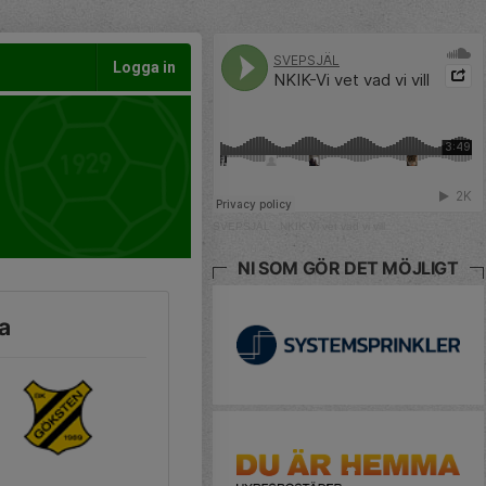
Logga in
SVEPSJÄL
·
NKIK-Vi vet vad vi vill
NI SOM GÖR DET MÖJLIGT
a