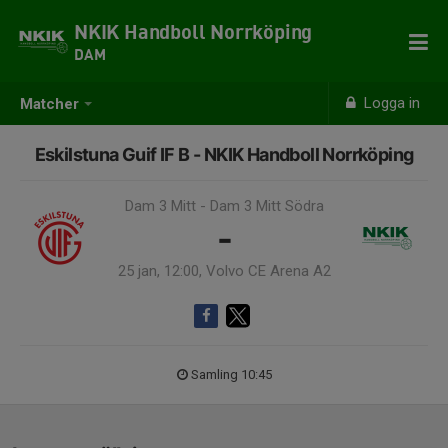
NKIK Handboll Norrköping
DAM
Logga in
Matcher
Eskilstuna Guif IF B - NKIK Handboll Norrköping
Dam 3 Mitt - Dam 3 Mitt Södra
-
25 jan, 12:00, Volvo CE Arena A2
Samling 10:45