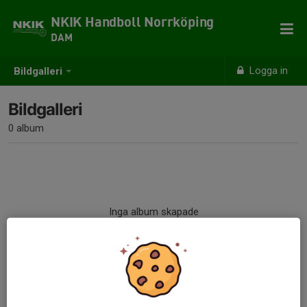
NKIK Handboll Norrköping
DAM
Logga in
Bildgalleri
Bildgalleri
0 album
Inga album skapade