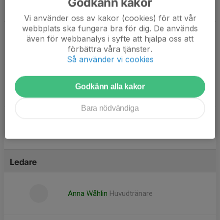
Godkänn kakor
Malva Spångberg
Vi använder oss av kakor (cookies) för att vår
webbplats ska fungera bra för dig. De används
även för webbanalys i syfte att hjälpa oss att
Mikaela Björck
förbättra våra tjänster.
Så använder vi cookies
Priscilla Diaz
Godkänn alla kakor
Bara nödvändiga
Stella Skärbring
Ledare
Anna Wåhlin
Huvudtränare