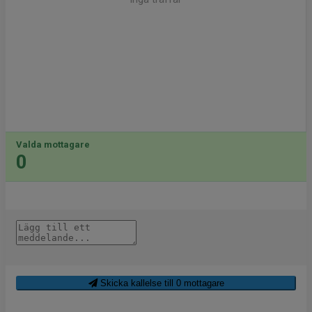
Valda mottagare
0
Skicka kallelse till
0
mottagare