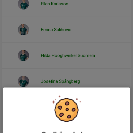
Ellen Karlsson
Emina Salihovic
Hilda Hooghwinkel Suomela
Josefina Spångberg
Klara Malmsten