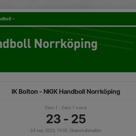
ndboll
dboll Norrköping
IK Bolton - NKIK Handboll Norrköping
Dam 1 - Dam 1 norra
23 - 25
24 sep 2025, 19:00, Skanstullshallen