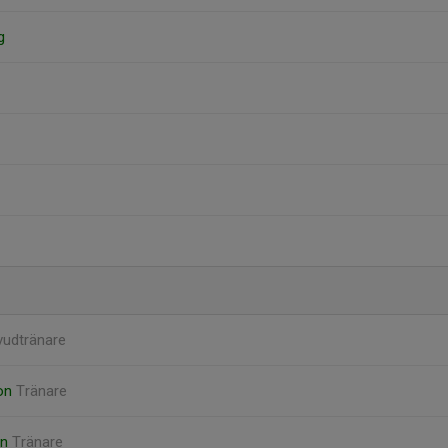
g
udtränare
son
Tränare
on
Tränare