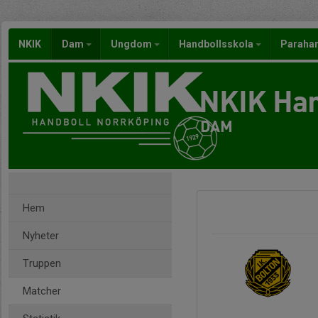
NKIK
Dam
Ungdom
Handbollsskola
Paraha
NKIK Han
DAM
Hem
Nyheter
Truppen
Matcher