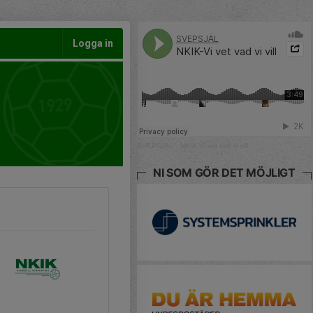
Logga in
SVEPSJÄL
·
NKIK-Vi vet vad vi vill
NI SOM GÖR DET MÖJLIGT