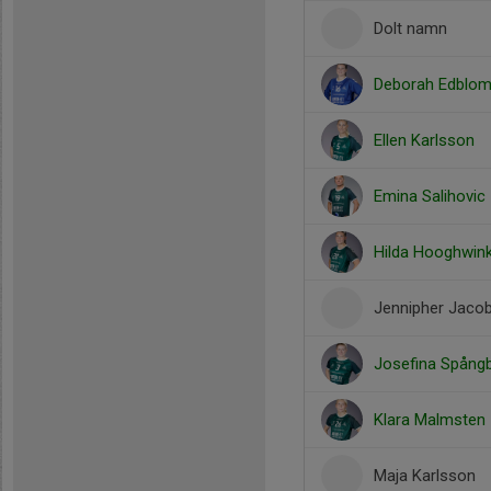
Dolt namn
Deborah Edblo
Ellen Karlsson
Emina Salihovic
Hilda Hooghwin
Jennipher Jaco
Josefina Spång
Klara Malmsten
Maja Karlsson