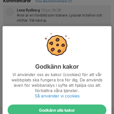
Kommentarer
Visa alla kommentarer (7)...
Lena Rydberg
10 jun, 06:28
Ante är en förebild som tränare. Lyssnar in behov och
stöttar. Väl värd 🙏
Andreas Fredriksson
11 jun, 10:58
Stort tack för alla fina kommentarer!
Del Pierro-Speaker?????????????
13 jun, 18:09
❤️🤾‍♀️❤️
Del Pierro
13 jun, 18:10
Godkänn kakor
Oj, vad kom alla frågetecken ifrån?
Vi använder oss av kakor (cookies) för att vår
webbplats ska fungera bra för dig. De används
även för webbanalys i syfte att hjälpa oss att
förbättra våra tjänster.
Så använder vi cookies
Tidigare nyheter
Godkänn alla kakor
Årsmöte, Årets ledare & Årets spelare