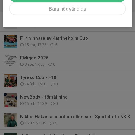
8 jun, 20:49
7
Bara nödvändiga
Kallelse till årsmöte NKIK
19 maj, 12:52
0
F14 vinnare av Katrineholm Cup
15 apr, 12:26
5
Elvligan 2026
8 apr, 17:55
0
Tyresö Cup - F10
24 feb, 16:01
0
NewBody - försäljning
16 feb, 14:39
0
Niklas Håkansson intar rollen som Sportchef i NKIK
15 jan, 21:05
4