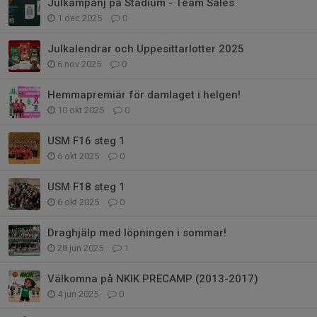
Julkampanj på Stadium - Team Sales
1 dec 2025
0
Julkalendrar och Uppesittarlotter 2025
6 nov 2025
0
Hemmapremiär för damlaget i helgen!
10 okt 2025
0
USM F16 steg 1
6 okt 2025
0
USM F18 steg 1
6 okt 2025
0
Draghjälp med löpningen i sommar!
28 jun 2025
1
Välkomna på NKIK PRECAMP (2013-2017)
4 jun 2025
0