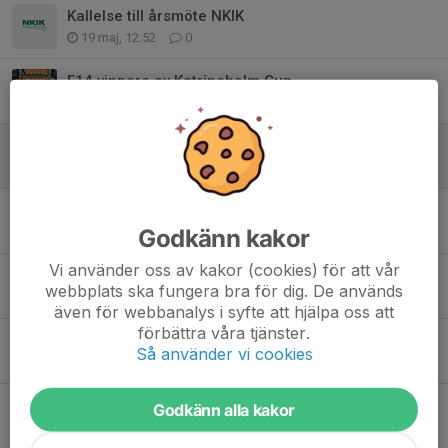
Kallelse till årsmöte NKIK
19 maj, 12:52
0
F14 vinnare av Katrineholm Cup
15 apr, 12:26
5
Elvligan 2026
8 apr, 17:55
0
Tyresö Cup - F10
Godkänn kakor
24 feb, 16:01
0
Vi använder oss av kakor (cookies) för att vår
NewBody - försäljning
webbplats ska fungera bra för dig. De används
16 feb, 14:39
0
även för webbanalys i syfte att hjälpa oss att
förbättra våra tjänster.
Niklas Håkansson intar rollen som Sportchef i NKIK
Så använder vi cookies
15 jan, 21:05
4
Julkampanj på Stadium - Team Sales
Godkänn alla kakor
1 dec 2025
0