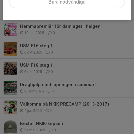
Bara nödvändiga
Julkalendrar och Uppesittarlotter 2025
6 nov 2025
0
Hemmapremiär för damlaget i helgen!
10 okt 2025
0
USM F16 steg 1
6 okt 2025
0
USM F18 steg 1
6 okt 2025
0
Draghjälp med löpningen i sommar!
28 jun 2025
1
Välkomna på NKIK PRECAMP (2013-2017)
4 jun 2025
0
Beställ NKIK-kepsen
21 maj 2025
0