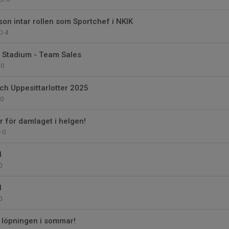
on intar rollen som Sportchef i NKIK
4
 Stadium - Team Sales
0
ch Uppesittarlotter 2025
0
för damlaget i helgen!
0
1
0
1
0
 löpningen i sommar!