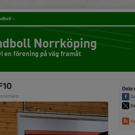
ndboll
dboll Norrköping
i en förening på väg framåt
F10
Dela 
mentarer
De
De
Ny