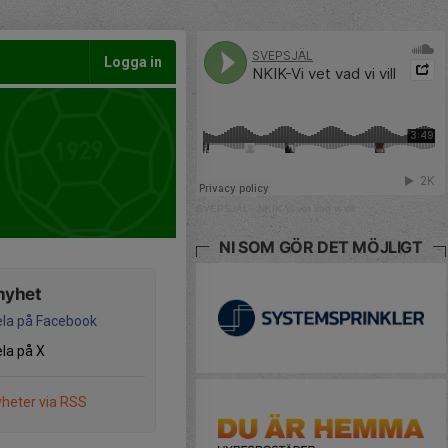
Logga in
SVEPSJÄL
·
NKIK-Vi vet vad vi vill
NI SOM GÖR DET MÖJLIGT
nyhet
la på Facebook
la på X
heter via RSS