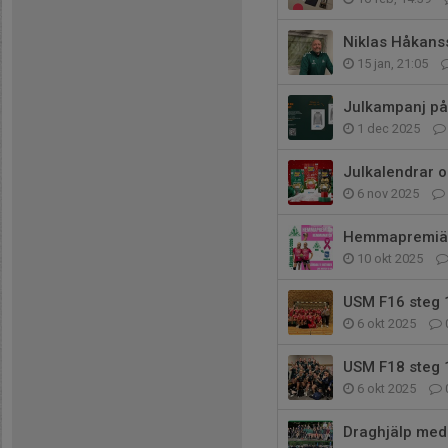
Niklas Håkanss
15 jan, 21:05
Julkampanj på
1 dec 2025
Julkalendrar o
6 nov 2025
Hemmapremiär 
10 okt 2025
USM F16 steg 
6 okt 2025
USM F18 steg 
6 okt 2025
Draghjälp med