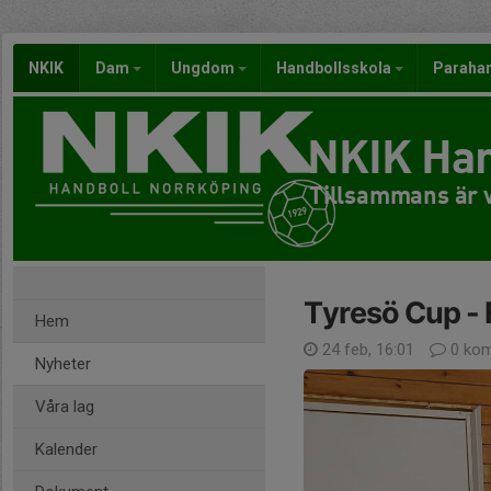
NKIK
Dam
Ungdom
Handbollsskola
Paraha
NKIK Han
Tillsammans är v
Tyresö Cup - 
Hem
24 feb, 16:01
0 kom
Nyheter
Våra lag
Kalender