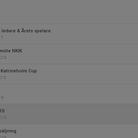
 ledare & Årets spelare
7
rsmöte NKIK
0
 Katrineholm Cup
5
0
10
0
säljning
0