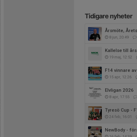
Tidigare nyheter
Årsmöte, Årets
8 jun, 20:49
Kallelse till å
19 maj, 12:52
F14 vinnare av
15 apr, 12:26
Elvligan 2026
8 apr, 17:55
Tyresö Cup - F
24 feb, 16:01
NewBody - för
16 feb, 14:39