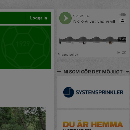
Logga in
SVEPSJÄL
·
NKIK-Vi vet vad vi vill
NI SOM GÖR DET MÖJLIGT