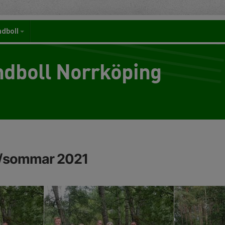
ndboll
dboll Norrköping
r/sommar 2021