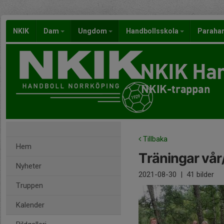
NKIK
Dam
Ungdom
Handbollsskola
Paraha
NKIK Han
NKIK-trappan
Tillbaka
Hem
Träningar vå
Nyheter
2021-08-30
|
41 bilder
Truppen
Kalender