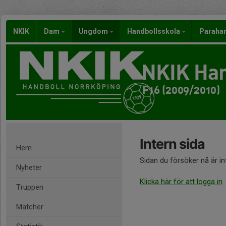
NKIK
Dam
Ungdom
Handbollsskola
Paraha
NKIK Han
F16 (2009/2010)
Intern sida
Hem
Sidan du försöker nå är i
Nyheter
Klicka här för att logga in
Truppen
Matcher