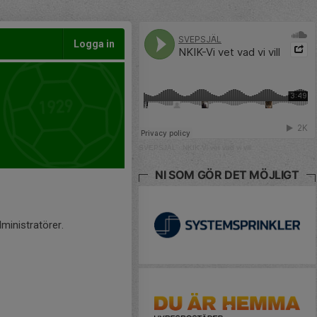
Logga in
SVEPSJÄL
·
NKIK-Vi vet vad vi vill
NI SOM GÖR DET MÖJLIGT
ministratörer.