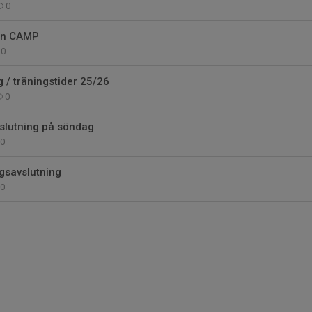
0
on CAMP
0
/ träningstider 25/26
0
slutning på söndag
0
gsavslutning
0