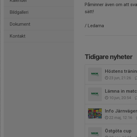
Kalender
Påminner även om att svara
sätt!
Bildgalleri
Dokument
/ Ledarna
Kontakt
Tidigare nyheter
Höstens tränin
23 jun, 21:26
Lämna in matc
10 jun, 20:54
Info Järnväge
22 maj, 12:16
Östgöta cup