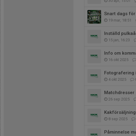
30 apr, 15:01
Snart dags för
19 mar, 18:51
Inställd pulka
15 jan, 16:23
Info om komm
16 okt 2025
Fotografering 
4 okt 2025
Matchdresser
26 sep 2025
Kakförsäljning
8 sep 2025
Påminnelse m