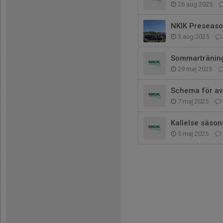
26 aug 2025
NKIK Preseas
3 aug 2025
Sommarträning 
29 maj 2025
Schema för av
7 maj 2025
Kallelse säson
5 maj 2025