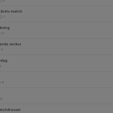
0
 årets match
1
åkning
0
ande veckor
0
idag
0
0
0
atchdresser