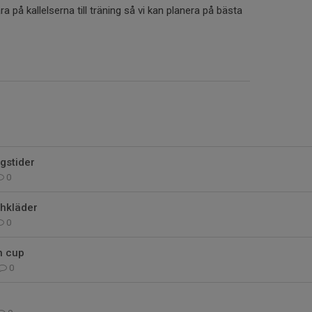
 på kallelserna till träning så vi kan planera på bästa
gstider
0
hkläder
0
n cup
0