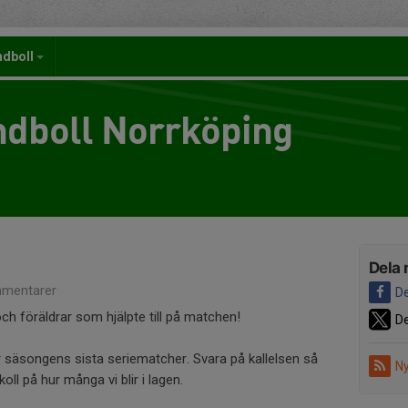
ndboll
dboll Norrköping
Dela 
mentarer
De
 och föräldrar som hjälpte till på matchen!
De
r säsongens sista seriematcher. Svara på kallelsen så
Ny
koll på hur många vi blir i lagen.