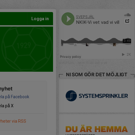
Logga in
SVEPSJÄL
·
NKIK-Vi vet vad vi vill
NI SOM GÖR DET MÖJLIGT
nyhet
la på Facebook
la på X
heter via RSS