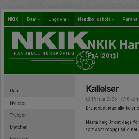
NKIK
Dam
Ungdom
Handbollsskola
Paraha
NKIK Han
F14 (2013)
Kallelser
Hem
15 mar 2025
0 kom
Nyheter
Bra jobbat idag alla tjejer
Truppen
Nästa helg är det dags fö
Matcher
fort som möjligt så vi har 