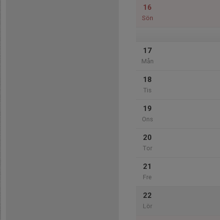
16
Sön
17
Mån
18
Tis
19
Ons
20
Tor
21
Fre
22
Lör