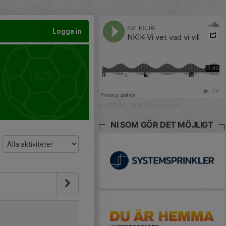
Logga in
SVEPSJÄL
·
NKIK-Vi vet vad vi vill
NI SOM GÖR DET MÖJLIGT