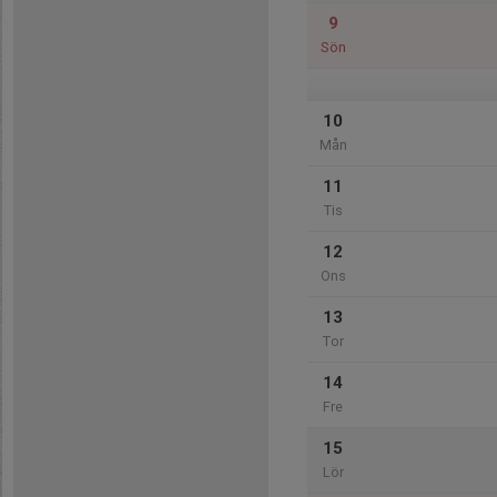
9
Sön
10
Mån
11
Tis
12
Ons
13
Tor
14
Fre
15
Lör