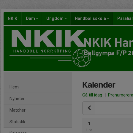
NKIK
Dam
Ungdom
Handbollsskola
Paraha
NKIK Han
Bollgympa F/P 20
Kalender
Hem
Gå till idag
|
Prenumerer
Nyheter
Matcher
Statistik
1
Lör