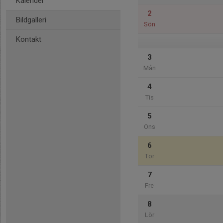
Kalender
2
Bildgalleri
Sön
Kontakt
3
Mån
4
Tis
5
Ons
6
Tor
7
Fre
8
Lör