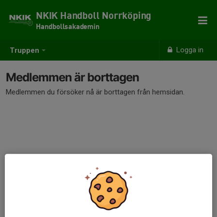
NKIK Handboll Norrköping
Handbollsakademin
Logga in
Truppen
Medlemmen är borttagen
Medlemmen du försöker nå är borttagen från hemsidan.